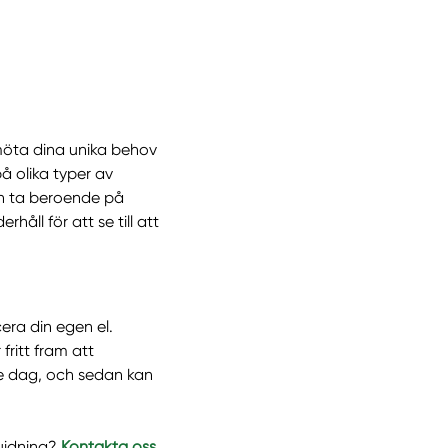
möta dina unika behov
å olika typer av
an ta beroende på
åll för att se till att
ra din egen el.
fritt fram att
je dag, och sedan kan
uidning?
Kontakta oss