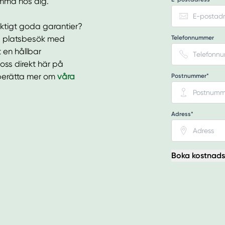
emma hos dig.
riktigt goda garantier?
ria platsbesök med
Telefonnummer
t en hållbar
 oss direkt här på
t berätta mer om
våra
Postnummer*
Adress*
Boka kostnadsf