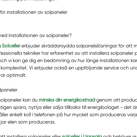
för installationen av solpaneler
med installationen av solpaneler?
Solceller
erbjuder skräddarsydda solpanelslösningar för att 
ssionella tekniker har erfarenhet av att installera solpaneler p
 och vi kan ge dig en bedömning av hur länge installationen k
 komplexitet. Vi erbjuder också en uppföljande service och underh
ar optimalt.
lpaneler
olpaneler kan du
minska din energikostnad
genom att produce
gen spara, nyttja eller sälja tillbaka till energibolaget - det är 
ller enkelt koll i telefonen på hur mycket som produceras var
tjar elen som produceras.
tt installera solpaneler eller
solceller i Uppsala
och behöver g