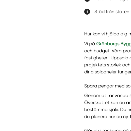
Stöd från staten 
Hur kan vi hjälpa dig 
Vi på
Grönborgs Bygg 
och budget. Våra profe
fastigheter i Uppsala
projektets storlek och
dina solpaneler funger
Spara pengar med so
Genom att använda s
Överskottet kan du anti
bestämma själv. Du hå
du planera hur du nyt
Går du i tankarna på a