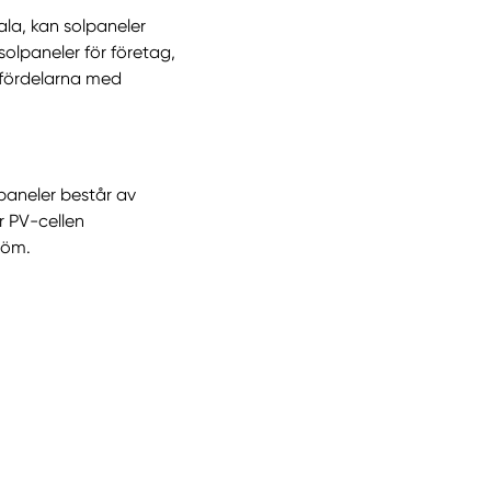
ala, kan solpaneler
solpaneler för företag,
m fördelarna med
lpaneler består av
ar PV-cellen
tröm.