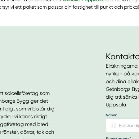
syr vi ett paket som passar din fastighet till punkt och pricka!
Kontakta
Elräkningarna ä
nyfiken på vad
och dina elrä
Grönborgs Bygg
tt solcellsföretag som
dig att sänka 
önborgs Bygg ger det
Uppsala.
tidigt som vi bistår dig
Namn*
cker vi känns riktigt
byggföretag med bred
önster, dörrar, tak och
E-postadress*