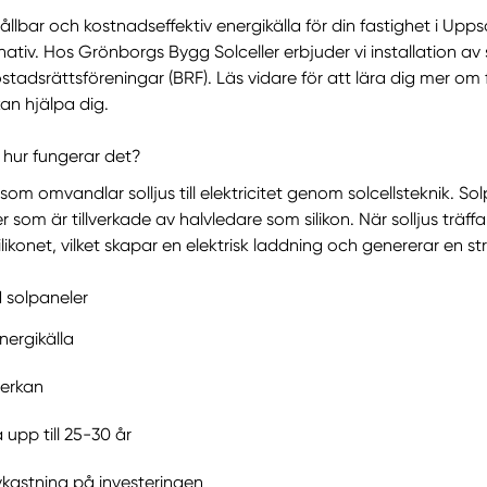
ållbar och kostnadseffektiv energikälla för din fastighet i Upps
nativ. Hos Grönborgs Bygg Solceller erbjuder vi installation av 
stadsrättsföreningar (BRF). Läs vidare för att lära dig mer o
kan hjälpa dig.
 hur fungerar det?
som omvandlar solljus till elektricitet genom solcellsteknik. So
er som är tillverkade av halvledare som silikon. När solljus träff
ilikonet, vilket skapar en elektrisk laddning och genererar en s
d solpaneler
nergikälla
verkan
 upp till 25-30 år
vkastning på investeringen