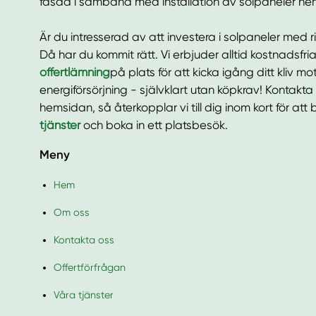
fasad i samband med installation av solpaneler h
Är du intresserad av att investera i solpaneler med 
Då har du kommit rätt. Vi erbjuder alltid kostnadsf
offertlämning
på plats för att kicka igång ditt kliv mo
energiförsörjning - självklart utan köpkrav! Kontakta
hemsidan, så återkopplar vi till dig inom kort för at
tjänster
och boka in ett platsbesök.
Meny
Hem
Om oss
Kontakta oss
Offertförfrågan
Våra tjänster