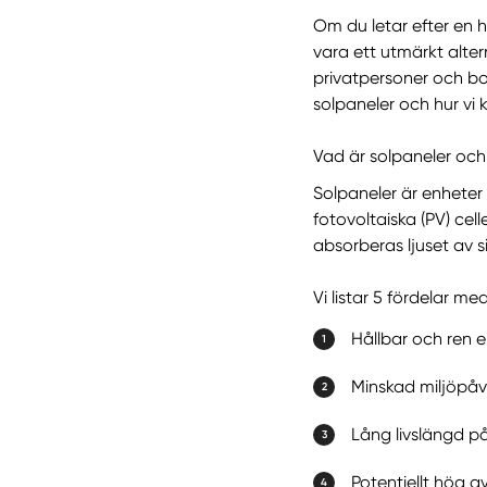
Om du letar efter en h
vara ett utmärkt alter
privatpersoner och bo
solpaneler och hur vi 
Vad är solpaneler och
Solpaneler är enheter 
fotovoltaiska (PV) cell
absorberas ljuset av s
Vi listar 5 fördelar me
Hållbar och ren e
Minskad miljöpå
Lång livslängd på
Potentiellt hög a