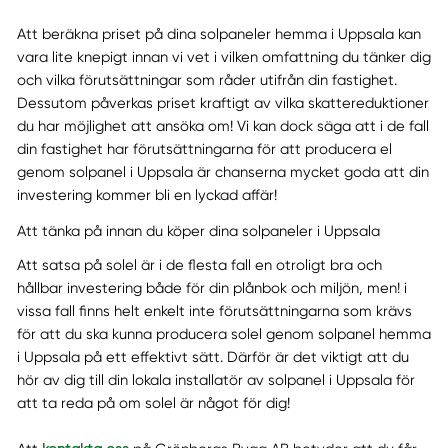
Att beräkna priset på dina solpaneler hemma i Uppsala kan
vara lite knepigt innan vi vet i vilken omfattning du tänker dig
och vilka förutsättningar som råder utifrån din fastighet.
Dessutom påverkas priset kraftigt av vilka skattereduktioner
du har möjlighet att ansöka om! Vi kan dock säga att i de fall
din fastighet har förutsättningarna för att producera el
genom solpanel i Uppsala är chanserna mycket goda att din
investering kommer bli en lyckad affär!
Att tänka på innan du köper dina solpaneler i Uppsala
Att satsa på solel är i de flesta fall en otroligt bra och
hållbar investering både för din plånbok och miljön, men! i
vissa fall finns helt enkelt inte förutsättningarna som krävs
för att du ska kunna producera solel genom solpanel hemma
i Uppsala på ett effektivt sätt. Därför är det viktigt att du
hör av dig till din lokala installatör av solpanel i Uppsala för
att ta reda på om solel är något för dig!