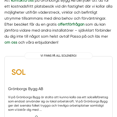
Att
kontakta oss
på Grönborgs Bygg AB betyder att du får
ett kostnadsfritt platsbesök vid din fastighet där vi kollar alla
möjligheter utifrån väderstreck, vinklar och befintligt
utrymme tillsammans med dina behov och förväntningar.
Efter besöket får du en gratis
offertförfrågan
som du kan
jämföra vidare med andra installatörer – självklart förbinder
du dig inte till något som helst avtal! Passa på och läs mer
om oss
och våra erbjudanden!
VI FINNS PÅ ALL SOLENERGI
Grönborgs Bygg AB
Vi på Grönborgs Bygg är stolta att kunna kalla oss ett solcellsföretag
som endast använder sig av lokal arbetskraft. Vi på Grönborgs Bygg
ger det svenska folket trygga och trevliga arbetsplatser samtidigt
som vi bistår dig med ...